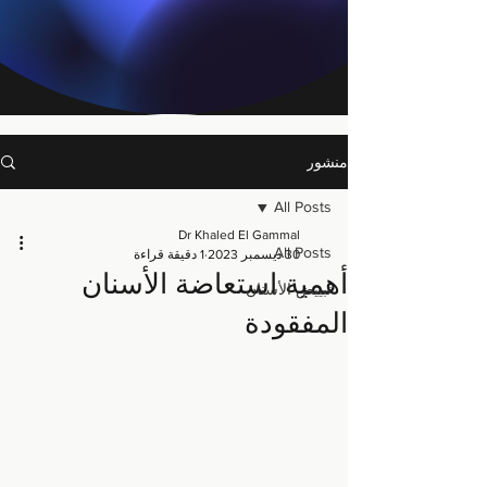
منشور
All Posts
Dr Khaled El Gammal
All Posts
30 ديسمبر 2023
1 دقيقة قراءة
أهمية استعاضة الأسنان
تبييض الأسنان
المفقودة