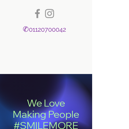
✆
01120700042
We Love
Making People
#SMILEMORE